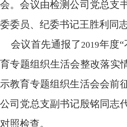
会。会议由检测公司党总支
委委员、纪委书记王胜利同
会议
首先通报了
年度
2019
育专题组织生活会整改落实情
示教育专题组织生活会会前
公司党总支副书记殷铭同志
对照检查。