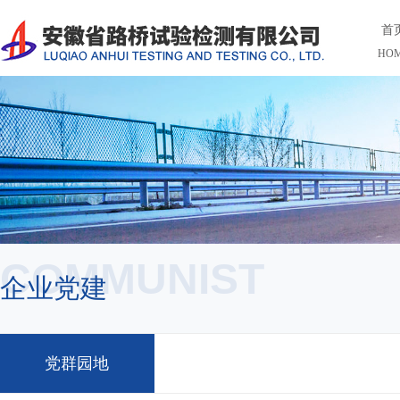
首
HO
COMMUNIST
企业党建
党群园地